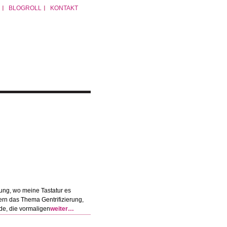
BLOGROLL
KONTAKT
ung, wo meine Tastatur es
ern das Thema Gentrifizierung,
de, die vormaligen
weiter…