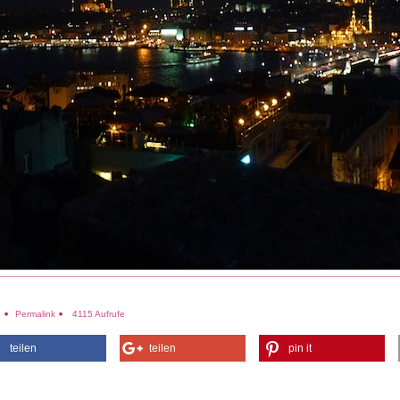
e
Permalink
4115 Aufrufe
teilen
teilen
pin it