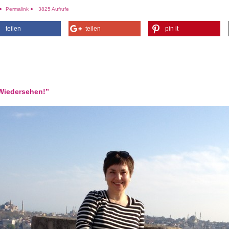
Permalink
3825 Aufrufe
teilen
teilen
pin it
Wiedersehen!”