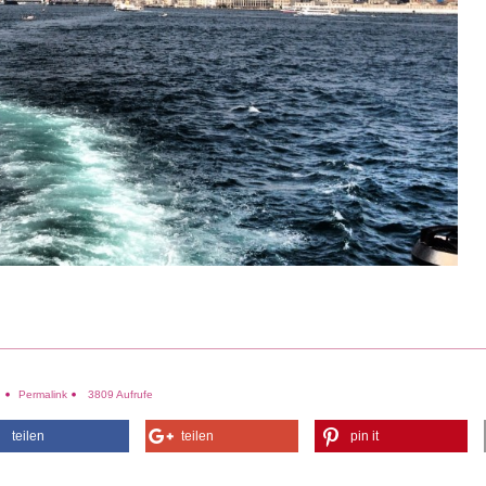
e
Permalink
3809 Aufrufe
teilen
teilen
pin it