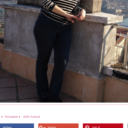
e
Permalink
4051 Aufrufe
teilen
teilen
pin it