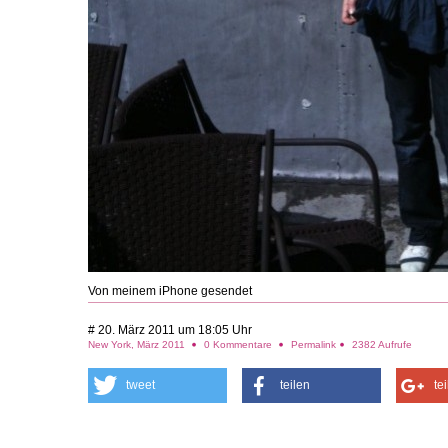
Von meinem iPhone gesendet
# 20. März 2011 um 18:05 Uhr
New York, März 2011
0 Kommentare
Permalink
2382 Aufrufe
tweet
teilen
te